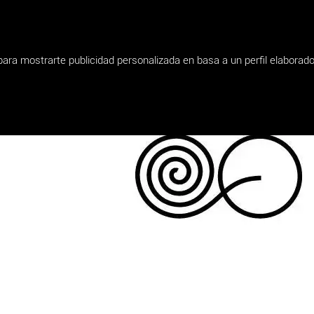
 para mostrarte publicidad personalizada en basa a un perfil elaborad