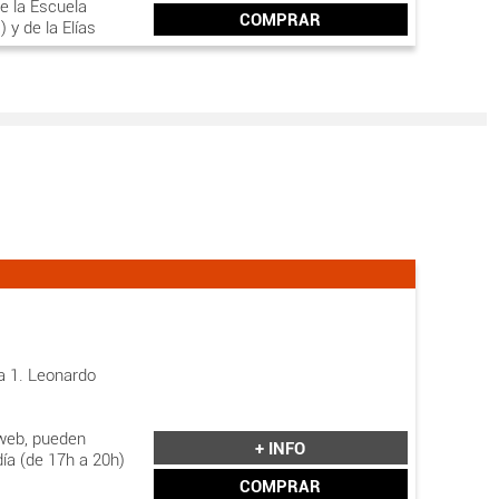
e la Escuela
COMPRAR
 y de la Elías
 40/2003, de 18
as
senten la
 oficial válido y
a 1. Leonardo
web, pueden
+ INFO
día (de 17h a 20h)
COMPRAR