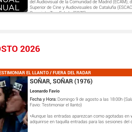
del Audiovisual de la Comunidad de Madrid (ECAM), d
Superior de Cine y Audiovisuales de Cataluña (ESCAC)
Querejeta Zine Eskola (EQZE)
* Miembros de familias numerosas conforme a la Ley
de noviembre, de Protección a las Familias Numeros
* Mayores de 65 años
STO 2026
* Personas en situación legal de desempleo, que pre
correspondiente acreditación en taquilla del documento
actualizado.
ESTIMONIAR EL LLANTO / FUERA DEL RADAR
SOÑAR, SOÑAR (1976)
Leonardo Favio
Fecha y Hora:
Domingo 9 de agosto a las 18:00h (Sal
Favio: Testimoniar el llanto)
*Aunque las entradas aparezcan como agotadas en 
adquirirse en taquilla entradas para las sesiones del 