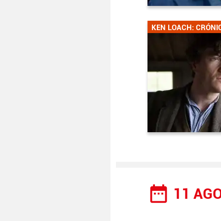
KEN LOACH: CRÓNI
date_range
11 AGO