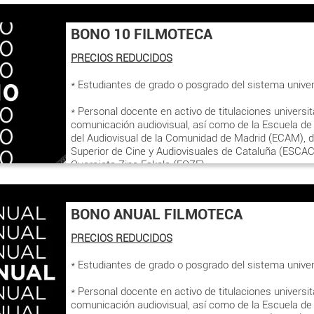
BONO 10 FILMOTECA
PRECIOS REDUCIDOS
* Estudiantes de grado o posgrado del sistema univer
* Personal docente en activo de titulaciones universit
comunicación audiovisual, así como de la Escuela de
del Audiovisual de la Comunidad de Madrid (ECAM), d
Superior de Cine y Audiovisuales de Cataluña (ESCAC)
Querejeta Zine Eskola (EQZE)
* Miembros de familias numerosas conforme a la Ley
de noviembre, de Protección a las Familias Numeros
BONO ANUAL FILMOTECA
* Mayores de 65 años
PRECIOS REDUCIDOS
* Personas en situación legal de desempleo, que pre
* Estudiantes de grado o posgrado del sistema univer
correspondiente acreditación en taquilla del documento
actualizado.
* Personal docente en activo de titulaciones universit
comunicación audiovisual, así como de la Escuela de