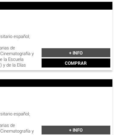
sitario español;
arias de
+ INFO
 Cinematografía y
e la Escuela
COMPRAR
 y de la Elías
 40/2003, de 18
as
senten la
sitario español;
 oficial válido y
arias de
+ INFO
 Cinematografía y