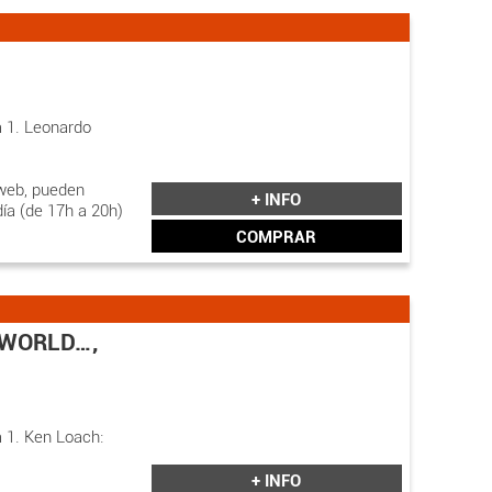
a 1. Leonardo
web, pueden
+ INFO
día (de 17h a 20h)
COMPRAR
 WORLD…,
a 1. Ken Loach:
+ INFO